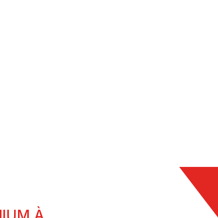
FENÊTRES MIXTE
ÊTRES EN PVC
BOIS/ALUMINIUM
NIUM À