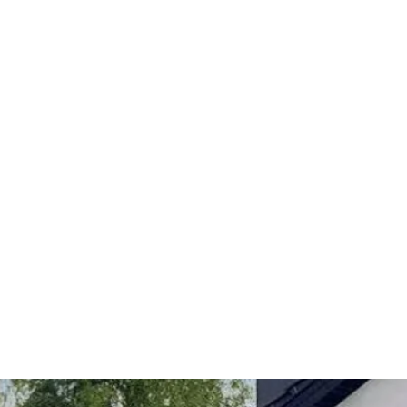
La porte de garage à refoul
coulissant latéralement le 
facilitant l’accès piéton. Ell
matériaux résistants aux en
maximale avec des panneaux 
et un système de détection
excellente isolation thermi
mousse isolante. De nomb
disponibles, incluant des finit