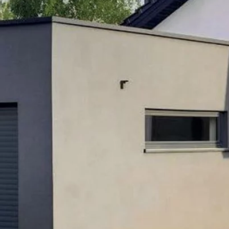
PORTES DE GARAGE À
La porte de garage à enroulement se compose de lame
tambour situé en haut du garage, optimisant ainsi l’
total du plafond et des murs, offrant ainsi une grande
La porte Hawaï 77+ est une solution idéale pour un e
est recouverte de deux couches de laque haute qualité
une longue durée de vie. Elle s’adapte parfaitement 
souplesse de fonctionnement.
Cette porte est conçue pour être facilement motoris
bénéficie d’une garantie Extensia de 7 ans, assurant ains