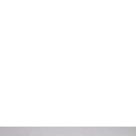
ement latéral est composée de panneaux rigides
long du mur, libérant l’espace sous plafond et
e offre une grande qualité de fabrication avec des
vironnements agressifs et assure une sécurité
anti-pince-doigts, un verrouillage automatique
 d’obstacles. Elle bénéficie également d’une
que grâce à des panneaux de 40 ou 42 mm avec
reuses options de personnalisation sont
ions et des hublots variés.