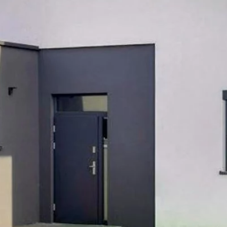
 ENROULEMENT
s horizontales qui s’enroulent autour d’un
espace intérieur. Elle permet un dégagement
 liberté de mouvement.
space dégagé. Fabriquée en aluminium, elle
 pour garantir une excellente résistance et
à différents types de garages et offre une
ée et peut être commandée à distance. Elle
i une tranquillité d’esprit à long terme.