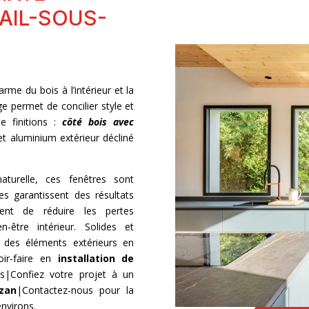
AIL-SOUS-
rme du bois à l’intérieur et la
ge permet de concilier style et
de finitions :
côté bois avec
et aluminium extérieur décliné
aturelle, ces fenêtres sont
es garantissent des résultats
ent de réduire les pertes
-être intérieur. Solides et
t des éléments extérieurs en
oir-faire en
installation de
s|Confiez votre projet à un
uzan
|Contactez-nous pour la
nvirons.