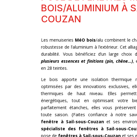
BOIS/ALUMINIUM À S
COUZAN
Les menuiseries
MéO bois
/alu combinent le cha
robustesse de l’aluminium à l’extérieur. Cet allia
durabilité. Vous bénéficiez d’un large choix 
plusieurs essences et finitions (pin, chêne…)
, 
en 28 teintes.
Le bois apporte une isolation thermique n
optimisées par des innovations exclusives, ell
thermiques de haut niveau. Elles permett
énergétiques, tout en optimisant votre bien
parfaitement étanches, elles vous préserven
toute saison. {Faites confiance à notre sav
fenêtre à Sail-sous-Couzan
et ses environ
spécialiste des fenêtres à Sail-sous-Co
pose de
fenêtres à Sail-sous-Couzan
et ses e