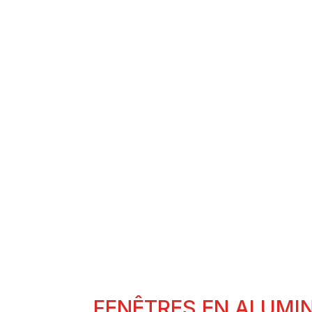
FENÊTRES EN
ALUMINIUM
FEN
FENÊTRES EN ALUMIN