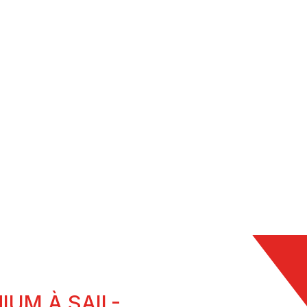
FENÊTRES MIXTE
ÊTRES EN PVC
BOIS/ALUMINIUM
IUM À SAIL-