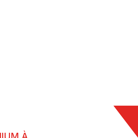
FENÊTRES MIXTE
ÊTRES EN PVC
BOIS/ALUMINIUM
NIUM À