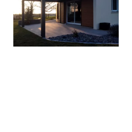
CARPORTS / ALULOGES
À RENAISON
L’Aluloge de notre partenaire
Li-Su des Temps
est