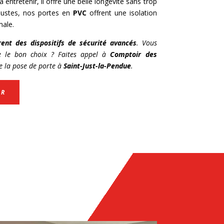
à entretenir, il offre une belle longévité sans trop
obustes, nos portes en
PVC
offrent une isolation
male.
rent des dispositifs de sécurité avancés
. Vous
re le bon choix ? Faites appel à
Comptoir des
de la pose de porte à
Saint-Just-la-Pendue
.
ER