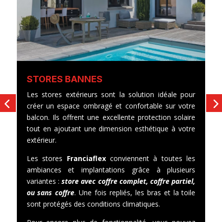
S
STORES BANNES
L
Les stores extérieurs sont la solution idéale pour
po
créer un espace ombragé et confortable sur votre
v
balcon. Ils offrent une excellente protection solaire
d
tout en ajoutant une dimension esthétique à votre
s
extérieur.
d
Les stores
Franciaflex
conviennent à toutes les
vo
ambiances et implantations grâce à plusieurs
variantes :
store avec coffre complet, coffre partiel,
ou sans coffre
. Une fois repliés, les bras et la toile
sont protégés des conditions climatiques.