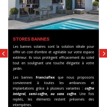
STORES BANNES
S
Les bannes solaires sont la solution idéale pour
L
offrir un coin d’ombre et agréable sur votre espace
le
extérieur. Ils vous protègent efficacement du soleil
ve
tout en soulignant une touche élégante à votre
ou
jardin.
S
Les bannes
Franciaflex
que nous proposons
di
conviennent à toutes les ambiances et
implantations grâce à plusieurs variantes :
coffre
intégral, semi-coffre, ou sans coffre
. Une fois
repliés, les éléments restent préservés des
intempéries.