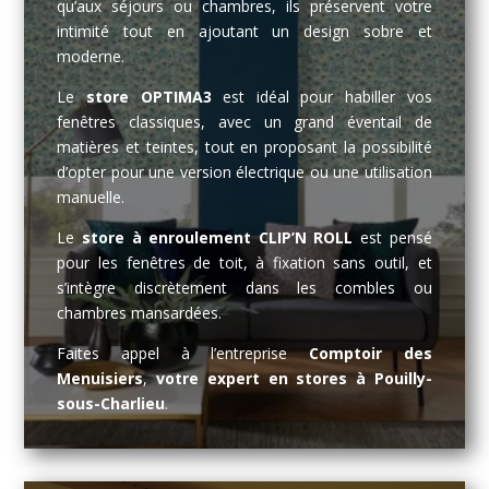
qu’aux séjours ou chambres, ils préservent votre
intimité tout en ajoutant un design sobre et
moderne.
Le
store OPTIMA3
est idéal pour habiller vos
fenêtres classiques, avec un grand éventail de
matières et teintes, tout en proposant la possibilité
d’opter pour une version électrique ou une utilisation
manuelle.
Le
store à enroulement CLIP’N ROLL
est pensé
pour les fenêtres de toit, à fixation sans outil, et
s’intègre discrètement dans les combles ou
chambres mansardées.
Faites appel à l’entreprise
Comptoir des
Menuisiers
,
votre expert en stores à Pouilly-
sous-Charlieu
.