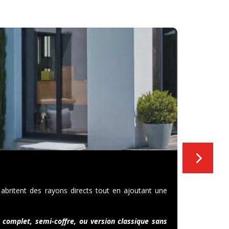
STORES
Le store
St
 abritent des rayons directs tout en ajoutant une
selon le tis
Protection
Préserve l
 complet, semi-coffre, ou version classique sans