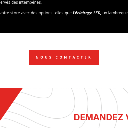
éservés des intempéries.
votre store avec des options telles que
l’éclairage LED,
un lambrequin
NOUS CONTACTER
DEMANDEZ V