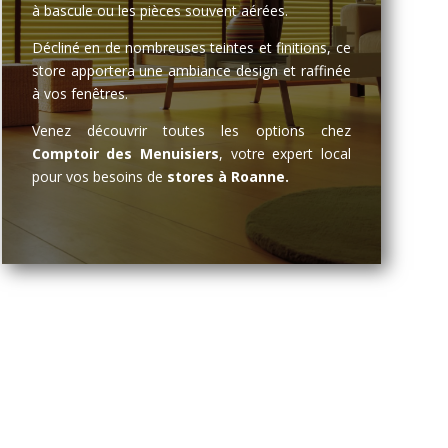
à bascule ou les pièces souvent aérées.
Décliné en de nombreuses teintes et finitions, ce
store apportera une ambiance design et raffinée
à vos fenêtres.
Venez découvrir toutes les options chez
Comptoir des Menuisiers
, votre expert local
pour vos besoins de
stores à Roanne.