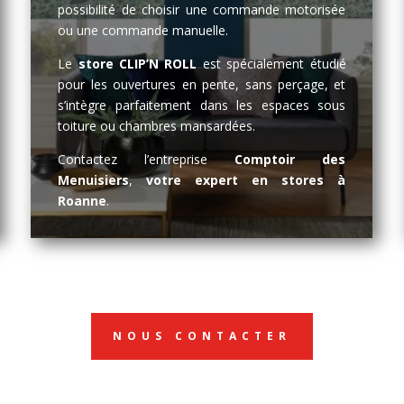
possibilité de choisir une commande motorisée
ou une commande manuelle.
Le
store CLIP’N ROLL
est spécialement étudié
pour les ouvertures en pente, sans perçage, et
s’intègre parfaitement dans les espaces sous
toiture ou chambres mansardées.
Contactez l’entreprise
Comptoir des
Menuisiers
,
votre expert en stores à
Roanne
.
NOUS CONTACTER