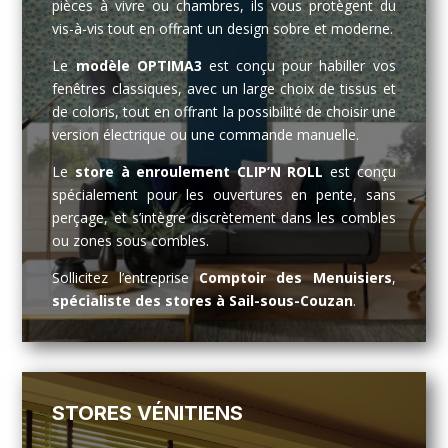
pièces à vivre ou chambres, ils vous protègent du
vis-à-vis tout en offrant un design sobre et moderne.
Le
modèle OPTIMA3
est conçu pour habiller vos
fenêtres classiques, avec un large choix de tissus et
de coloris, tout en offrant la possibilité de choisir une
version électrique ou une commande manuelle.
Le
store à enroulement CLIP’N ROLL
est conçu
spécialement pour les ouvertures en pente, sans
perçage, et s’intègre discrètement dans les combles
ou zones sous combles.
Sollicitez l’entreprise
Comptoir des Menuisiers
,
spécialiste des stores à Sail-sous-Couzan
.
STORES VÉNITIENS