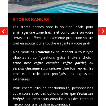
STORES BANNES
S
Les stores bannes sont la solution idéale pour
L
aménager une zone fraîche et confortable sur votre
l
terrasse. Ils offrent une excellente protection solaire
vi
tout en ajoutant une touche élégante à votre jardin.
r
o
Nos modèles
Franciaflex
se marient à tout type
s’
d’habitat et configurations grâce à divers choix :
store avec coffre complet, coffre partiel, ou
version classique sans caisson
. Une fois repliés, les
bras et la toile sont protégés des agressions
extérieures.
Pour encore plus de fonctionnalité, personnalisez
votre store avec des options telles que
l’éclairage
intégré,
un lambrequin enroulable ou des capteurs
météo pour une gestion automatique.