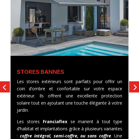
S
STORES BANNES
L
Les stores extérieurs sont parfaits pour offrir un
o
coin d’ombre et confortable sur votre espace
ga
extérieur. Ils offrent une excellente protection
f
solaire tout en ajoutant une touche élégante à votre
s
jardin.
d
Les stores
Franciaflex
se marient à tout type
da
d’habitat et implantations grâce à plusieurs variantes
:
coffre intégral, semi-coffre, ou sans coffre
. Une