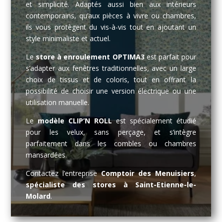
et simplicité. Adaptés aussi bien aux intérieurs
contemporains, qu’aux pièces à vivre ou chambres,
ils vous protègent du vis-à-vis tout en ajoutant un
style minimaliste et actuel.
Le
store à enroulement OPTIMA3
est parfait pour
s’adapter aux fenêtres traditionnelles, avec un large
choix de tissus et de coloris, tout en offrant la
possibilité de choisir une version électrique ou une
utilisation manuelle.
Le
modèle CLIP’N ROLL
est spécialement étudié
pour les velux, sans perçage, et s’intègre
parfaitement dans les combles ou chambres
mansardées.
Contactez l’entreprise
Comptoir des Menuisiers
,
spécialiste des stores à Saint-Etienne-le-
Molard
.