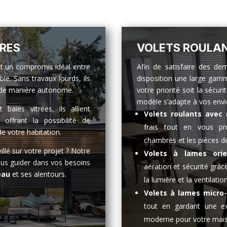
RES
VOLETS ROULAN
nt un compromis idéal entre
Afin de satisfaire des de
e. Sans travaux lourds, ils
disposition une large gamm
er de manière autonome.
votre priorité soit la sécuri
modèle s’adapte à vos envi
baies vitrées, ils allient
Volets roulants avec
ffrant la possibilité de
frais tout en vous pr
de votre habitation.
chambres et les pièces de
llé sur votre projet ? Notre
Volets à lames orie
us guider dans vos besoins
aération et sécurité grâ
eau
et ses alentours.
la lumière et la ventilation
Volets à lames micro
tout en gardant une exc
moderne pour votre mai