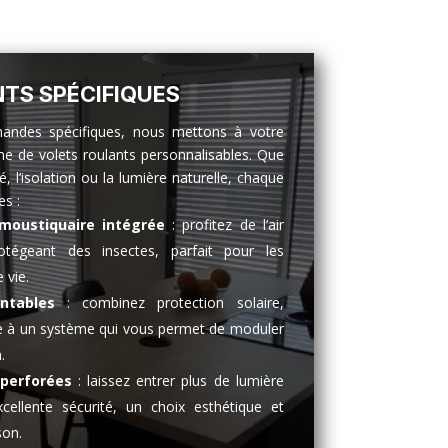
TS SPÉCIFIQUES
mandes spécifiques, nous mettons à votre
e de volets roulants personnalisables. Que
té, l’isolation ou la lumière naturelle, chaque
es :
 moustiquaire intégrée
: profitez de l’air
otégeant des insectes, parfait pour les
 vie.
ntables
: combinez protection solaire,
ce à un système qui vous permet de moduler
.
-perforées
: laissez entrer plus de lumière
ellente sécurité, un choix esthétique et
son.