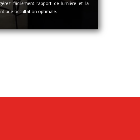
gérez facilement l’apport de lumière et la
ant une occultation optimale.