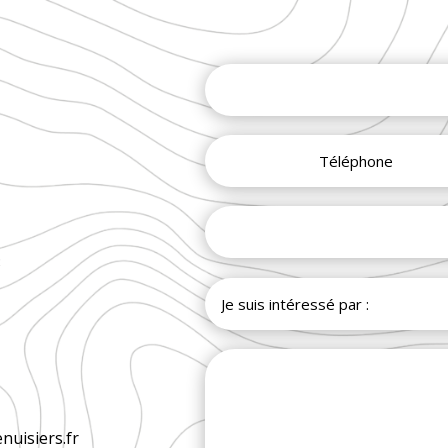
3
uisiers.fr